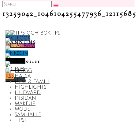
Search
for:
13259042_1046104255477936_1211568
ANNONS
Kategorier
BLOGG
HÄLSA
HEM & FAMILJ
HIGHLIGHTS
HUDVÅRD
INSIDAN
MAKEUP
MODE
SAMHÄLLE
TIPS!