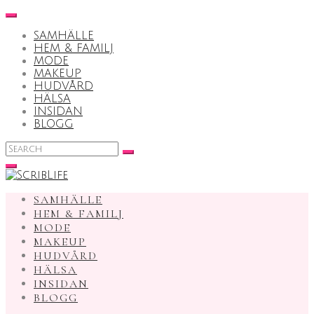
Skip
to
SAMHÄLLE
content
HEM & FAMILJ
MODE
MAKEUP
HUDVÅRD
HÄLSA
INSIDAN
BLOGG
Search
for:
SAMHÄLLE
HEM & FAMILJ
MODE
MAKEUP
HUDVÅRD
HÄLSA
INSIDAN
BLOGG