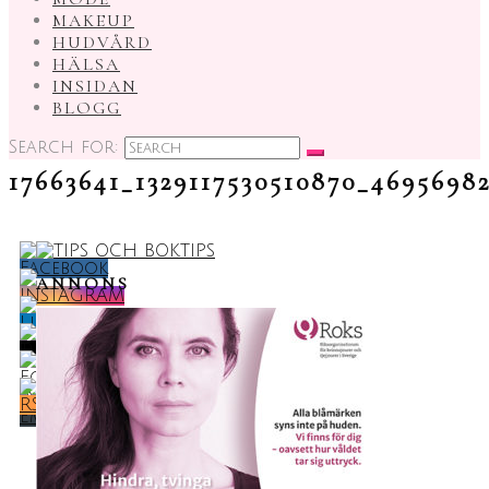
MAKEUP
HUDVÅRD
HÄLSA
INSIDAN
BLOGG
Search for:
17663641_1329117530510870_4695698
ANNONS