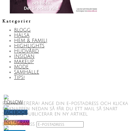
Kategorier
BLOGG
HÄLSA
HEM & FAMILJ
HIGHLIGHTS
HUDVÅRD
INSIDAN
MAKEUP
MODE
SAMHÄLLE
TIPS!
PRENUMERERA! Ange din e-postadress och klicka
på knappen nedan så får du ett mail så snart
ScribLife publicerar en ny artikel.
E-postadress