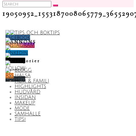
Search
for:
19050952_1553187008065779_3655290
ANNONS
Kategorier
BLOGG
HÄLSA
HEM & FAMILJ
HIGHLIGHTS
HUDVÅRD
INSIDAN
MAKEUP
MODE
SAMHÄLLE
TIPS!