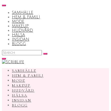
Skip
to
SAMHÄLLE
content
HEM & FAMILJ
MODE
MAKEUP
HUDVÅRD
HÄLSA
INSIDAN
BLOGG
Search
for:
SAMHÄLLE
HEM & FAMILJ
MODE
MAKEUP
HUDVÅRD
HÄLSA
INSIDAN
BLOGG