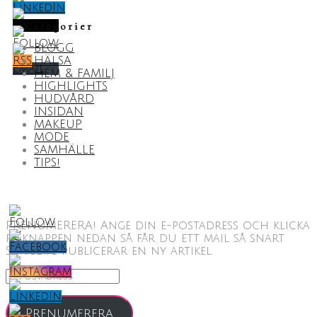
Kategorier
BLOGG
HÄLSA
HEM & FAMILJ
HIGHLIGHTS
HUDVÅRD
INSIDAN
MAKEUP
MODE
SAMHÄLLE
TIPS!
PRENUMERERA! Ange din e-postadress och klicka
på knappen nedan så får du ett mail så snart
ScribLife publicerar en ny artikel.
E-
postadress
Prenumerera