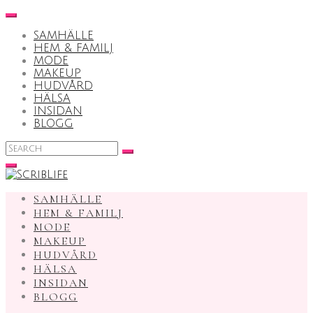
Skip
to
SAMHÄLLE
content
HEM & FAMILJ
MODE
MAKEUP
HUDVÅRD
HÄLSA
INSIDAN
BLOGG
Search
for:
SAMHÄLLE
HEM & FAMILJ
MODE
MAKEUP
HUDVÅRD
HÄLSA
INSIDAN
BLOGG