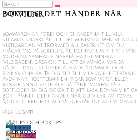
Search
for:
BOKTIPS: DET HÄNDER NÄR DU VILAR
Sommaren är förbi och chanserna till vila
stramas snabbt åt till det minimala. Men vilan är
viktigare än vi tror.
Med all säkerhet, om du
frågar oss på ScribLife, är det faktum att vi i vårt
moderna samhälle närapå har eliminerat
”vilodagen”, orsaken till att så många mår så
dåligt idag, i stressrelaterade åkommor och
psykisk ohälsa. Ta dig tid till vila och eftertanke,
även när höstterminen pågår som värst. Eller
kanske ännu viktigare då. Tänk ”morfar på ett
sofflock”! Ta dig också tid att läsa denna viktiga
bok i ämnet: Det händer när du vilar, av Tomas
Sjödin (Libris förlag) så förstår du vad vi menar.
Vila lugnt!
ANNONS