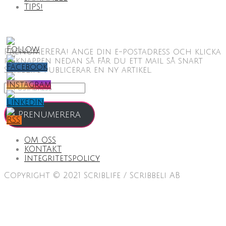
TIPS!
PRENUMERERA! Ange din e-postadress och klicka
på knappen nedan så får du ett mail så snart
ScribLife publicerar en ny artikel.
E-
postadress
Prenumerera
OM OSS
KONTAKT
Integritetspolicy
Copyright © 2021 ScribLife / Scribbeli AB