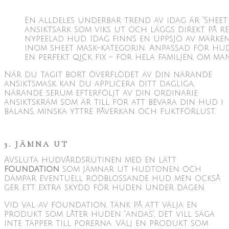
En alldeles underbar trend av idag är ”Sheet
ansiktsark som viks ut och läggs direkt på 
nypeelad hud. Idag finns en uppsjö av märken
inom sheet mask-kategorin. Anpassad för hud
en perfekt qick fix – för hela familjen, om man
När du tagit bort överflödet av din närande
ansiktsmask kan du applicera ditt dagliga,
närande serum efterföljt av din ordinarie
ansiktskräm som är till för att bevara din hud i
balans, minska yttre påverkan och fuktförlust.
3. JÄMNA UT
Avsluta hudvårdsrutinen med en lätt
foundation
som jämnar ut hudtonen och
dämpar eventuell rödblossande hud men också
ger ett extra skydd för huden under dagen.
Vid val av foundation, tänk på att välja en
produkt som låter huden ”andas”, det vill säga
inte täpper till porerna. Välj en produkt som