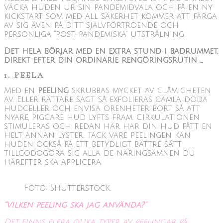
väcka huden ur sin pandemidvala och få en ny
kickstart som med all säkerhet kommer att färga
av sig även på ditt självförtroende och
personliga ”post-pandemiska” utstrålning.
Det hela börjar med en extra stund i badrummet,
direkt efter din ordinarie rengöringsrutin …
1. PEELA
Med en
peeling
skrubbas mycket av glåmigheten
av. Eller rättare sagt så exfolieras gamla döda
hudceller och envisa orenheter bort så att
nyare, piggare hud lyfts fram. Cirkulationen
stimuleras och redan här har din hud fått en
helt annan lyster. Tack vare peelingen kan
huden också på ett betydligt bättre sätt
tillgodogöra sig alla de näringsämnen du
härefter ska applicera.
Foto: Shutterstock.
”Vilken peeling ska jag använda?”
Det finns flera olika typer av peelingar på