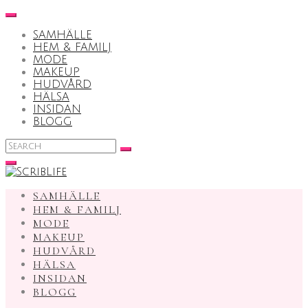
Skip
to
SAMHÄLLE
content
HEM & FAMILJ
MODE
MAKEUP
HUDVÅRD
HÄLSA
INSIDAN
BLOGG
Search
for:
SAMHÄLLE
HEM & FAMILJ
MODE
MAKEUP
HUDVÅRD
HÄLSA
INSIDAN
BLOGG