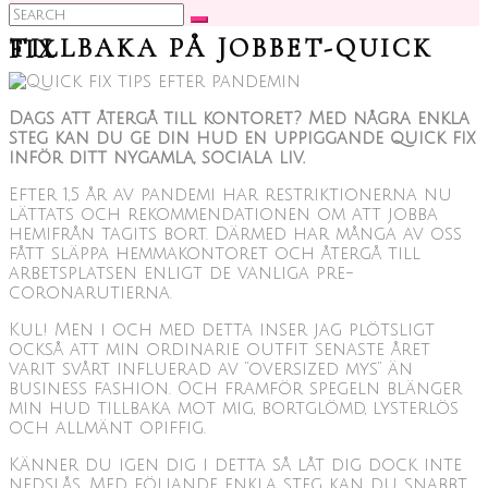
Search
for:
TILLBAKA PÅ JOBBET-QUICK FIX
Dags att återgå till kontoret? Med några enkla
steg kan du ge din hud en uppiggande quick fix
inför ditt nygamla, sociala liv.
Efter 1,5 år av pandemi har restriktionerna nu
lättats och rekommendationen om att jobba
hemifrån tagits bort. Därmed har många av oss
fått släppa hemmakontoret och återgå till
arbetsplatsen enligt de vanliga pre-
coronarutierna.
Kul! Men i och med detta inser jag plötsligt
också att min ordinarie outfit senaste året
varit svårt influerad av ”oversized mys” än
business fashion. Och framför spegeln blänger
min hud tillbaka mot mig, bortglömd, lysterlös
och allmänt opiffig.
Känner du igen dig i detta så låt dig dock inte
nedslås. Med följande enkla steg kan du snabbt