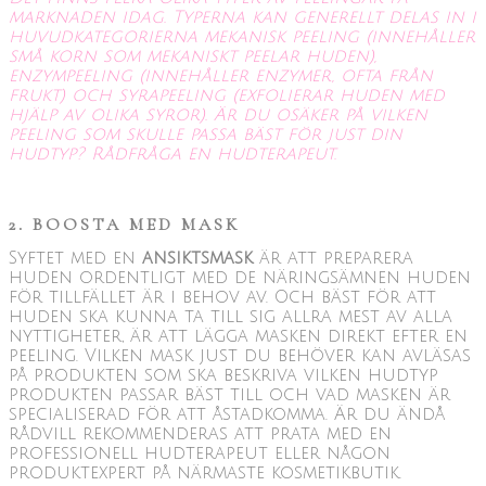
marknaden idag. Typerna kan generellt delas in i
huvudkategorierna mekanisk peeling (innehåller
små korn som mekaniskt peelar huden),
enzympeeling (innehåller enzymer, ofta från
frukt) och syrapeeling (exfolierar huden med
hjälp av olika syror). Är du osäker på vilken
peeling som skulle passa bäst för just din
hudtyp? Rådfråga en hudterapeut.
2. BOOSTA MED MASK
Syftet med en
ansiktsmask
är att preparera
huden ordentligt med de näringsämnen huden
för tillfället är i behov av. Och bäst för att
huden ska kunna ta till sig allra mest av alla
nyttigheter, är att lägga masken direkt efter en
peeling. Vilken mask just du behöver kan avläsas
på produkten som ska beskriva vilken hudtyp
produkten passar bäst till och vad masken är
specialiserad för att åstadkomma. Är du ändå
rådvill rekommenderas att prata med en
professionell hudterapeut eller någon
produktexpert på närmaste kosmetikbutik.