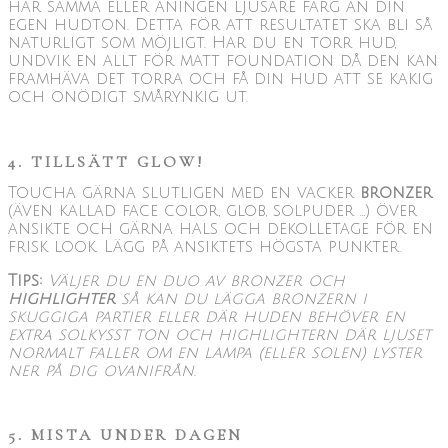
har samma eller aningen ljusare färg än din
egen hudton. Detta för att resultatet ska bli så
naturligt som möjligt. Har du en torr hud,
undvik en allt för matt foundation då den kan
framhäva det torra och få din hud att se kakig
och onödigt smårynkig ut.
4. TILLSÄTT GLOW!
Toucha gärna slutligen med en vacker
bronzer
(även kallad face color, glob, solpuder …) över
ansikte och gärna hals och dekolletage för en
frisk look. Lägg på ansiktets högsta punkter.
Tips:
Väljer du en duo av bronzer och
highlighter
så kan du lägga bronzern i
skuggiga partier eller där huden behöver en
extra solkysst ton och highlightern där ljuset
normalt faller om en lampa (eller solen) lyster
ner på dig ovanifrån.
5. MISTA UNDER DAGEN