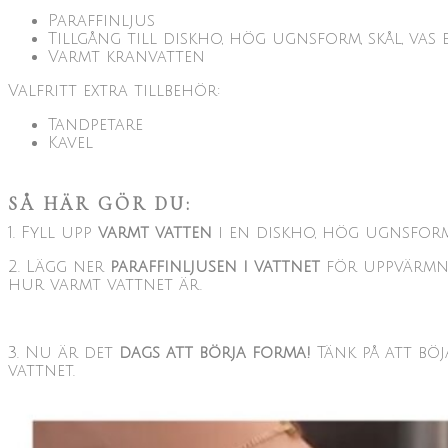
Paraffinljus
Tillgång till diskho, hög ugnsform, skål, vas e
Varmt kranvatten
Valfritt extra tillbehör:
Tandpetare
Kavel
SÅ HÄR GÖR DU:
1. Fyll upp
varmt vatten
i en diskho, hög ugnsform,
2. Lägg ner
paraffinljusen i vattnet
för uppvärmnin
hur varmt vattnet är.
3. Nu är det
dags att börja forma!
Tänk på att böj
vattnet.