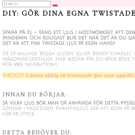
Search
for:
DIY: GÖR DINA EGNA TWISTADE
SPARA PÅ EL – tänd ett ljus i höstmörkret. Att d
pandemin. Och roligast blir det när det är du sjä
det är att fixa twistade ljus på egen hand!
De så kallade “Böjda ljusen” (eller “Bendy candles”
inredningsdetaljer. Här nedan får du både både ti
för mer inspiration!)
Lämna aldrig ett brinnande ljus utan uppsikt
Viktigt!
INNAN DU BÖRJAR:
Så, vilka ljus bör man då använda för detta pysse
sönder i processen. Paraffinljus går att köpa på
6,98 kr styck.
DETTA BEHÖVER DU: