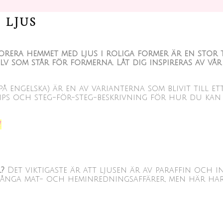
 LJUS
ekorera hemmet med ljus i roliga former är en stor
lv som står för formerna. Låt dig inspireras av vår
 på engelska) är en av varianterna som blivit till 
ps och steg-för-steg-beskrivning för hur du kan gå
!
l?
Det viktigaste är att ljusen är av paraffin och i
 många mat- och heminredningsaffärer, men här har