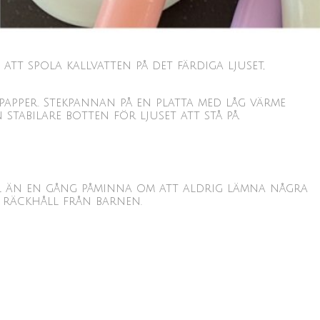
tt spola kallvatten på det färdiga ljuset,
apper. Stekpannan på en platta med låg värme
 stabilare botten för ljuset att stå på.
ll än en gång påminna om att aldrig lämna några
m räckhåll från barnen.