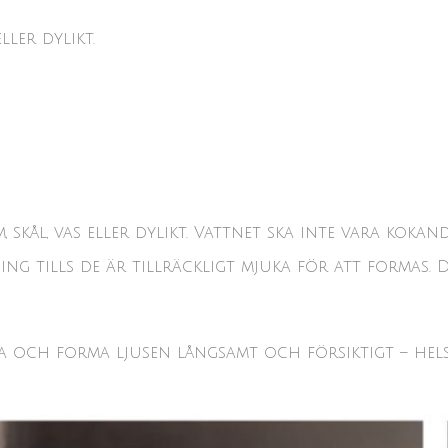
ller dylikt.
 skål, vas eller dylikt. Vattnet ska inte vara koka
g tills de är tillräckligt mjuka för att formas. D
a och forma ljusen långsamt och försiktigt – hels