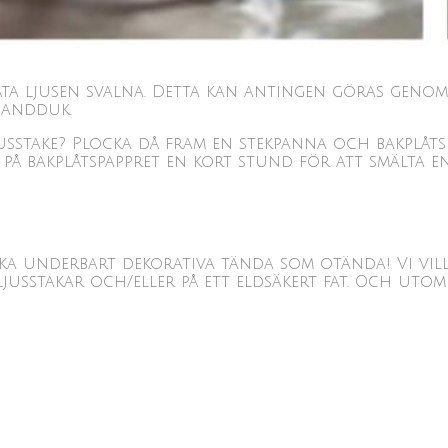
ta ljusen svalna. Detta kan antingen göras genom a
 handduk.
sstake? Plocka då fram en stekpanna och bakplåtsp
 på bakplåtspappret en kort stund för att smälta en
ika underbart dekorativa tända som otända! V
i vi
a ljusstakar och/eller på ett eldsäkert fat. Och uto