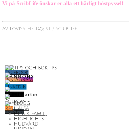
Vi på ScribLife önskar er alla ett härligt höstpyssel!
Av Lovisa Hellqvist / ScribLife
ANNONS
Kategorier
BLOGG
HÄLSA
HEM & FAMILJ
HIGHLIGHTS
HUDVÅRD