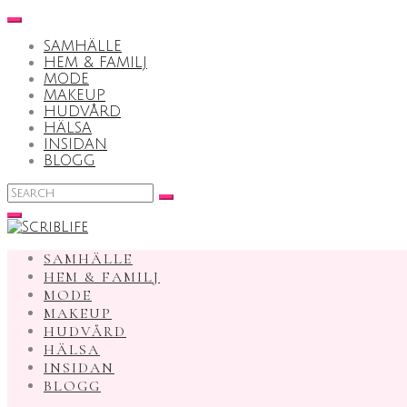
Skip
to
SAMHÄLLE
content
HEM & FAMILJ
MODE
MAKEUP
HUDVÅRD
HÄLSA
INSIDAN
BLOGG
Search
for:
SAMHÄLLE
HEM & FAMILJ
MODE
MAKEUP
HUDVÅRD
HÄLSA
INSIDAN
BLOGG