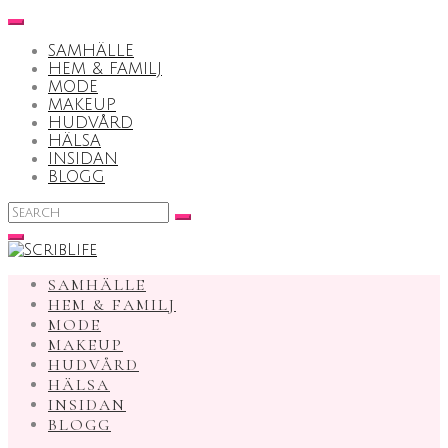
Skip
to
SAMHÄLLE
content
HEM & FAMILJ
MODE
MAKEUP
HUDVÅRD
HÄLSA
INSIDAN
BLOGG
Search
for:
SAMHÄLLE
HEM & FAMILJ
MODE
MAKEUP
HUDVÅRD
HÄLSA
INSIDAN
BLOGG