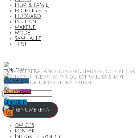
HEM & FAMILJ
HIGHLIGHTS
HUDVÅRD
INSIDAN
MAKEUP
MODE
SAMHÄLLE
TIPS!
PRENUMERERA! Ange din e-postadress och klicka
på knappen nedan så får du ett mail så snart
ScribLife publicerar en ny artikel.
E-
postadress
Prenumerera
OM OSS
KONTAKT
Integritetspolicy