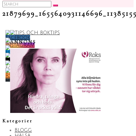
Search
for:
21879699_1655640931146696_1138515
ANNONS
Kategorier
BLOGG
HÄLSA