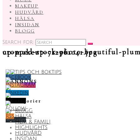
MAKEUP
HUDVÅRD
HÄLSA
INSIDAN
BLOGG
Search for:
cropped-stock-photo-beautiful-plump-bright-lips-of-pink-color-peep-into-the-slit-of-colored-paper-make-up-makeup-712961041.jpg
ANNONS
Kategorier
BLOGG
HÄLSA
HEM & FAMILJ
HIGHLIGHTS
HUDVÅRD
INSIDAN