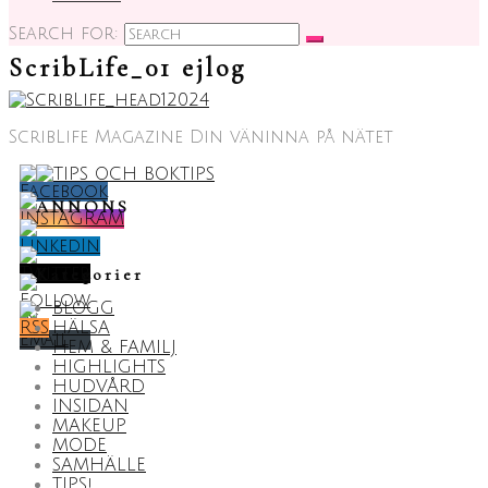
Search for:
ScribLife_01 ejlog
ScribLife Magazine Din väninna på nätet
ANNONS
Kategorier
BLOGG
HÄLSA
HEM & FAMILJ
HIGHLIGHTS
HUDVÅRD
INSIDAN
MAKEUP
MODE
SAMHÄLLE
TIPS!