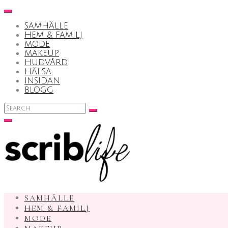
Skip
to
SAMHÄLLE
content
HEM & FAMILJ
MODE
MAKEUP
HUDVÅRD
HÄLSA
INSIDAN
BLOGG
Search
for:
SAMHÄLLE
HEM & FAMILJ
MODE