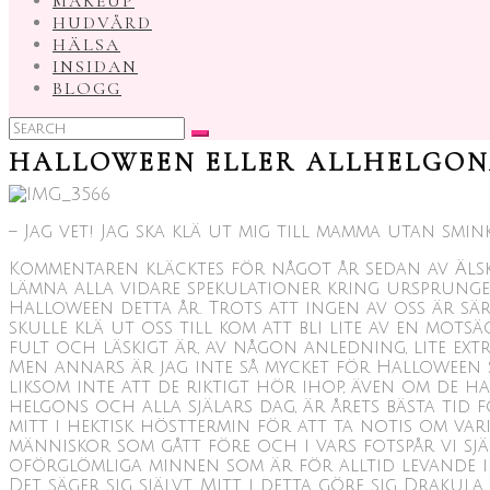
MAKEUP
HUDVÅRD
HÄLSA
INSIDAN
BLOGG
Search
for:
HALLOWEEN ELLER ALLHELGON
– Jag vet! Jag ska klä ut mig till mamma utan smin
Kommentaren kläcktes för något år sedan av Älskad 
lämna alla vidare spekulationer kring ursprunge
Halloween detta år. Trots att ingen av oss är sär
skulle klä ut oss till kom att bli lite av en mots
fult och läskigt är, av någon anledning, lite ext
Men annars är jag inte så mycket för Halloween 
liksom inte att de riktigt hör ihop, även om de 
helgons och alla själars dag, är årets bästa tid 
mitt i hektisk hösttermin för att ta notis om var
människor som gått före och i vars fotspår vi sjä
oförglömliga minnen som är för alltid levande i v
Det säger sig självt. Mitt i detta göre sig Drakul