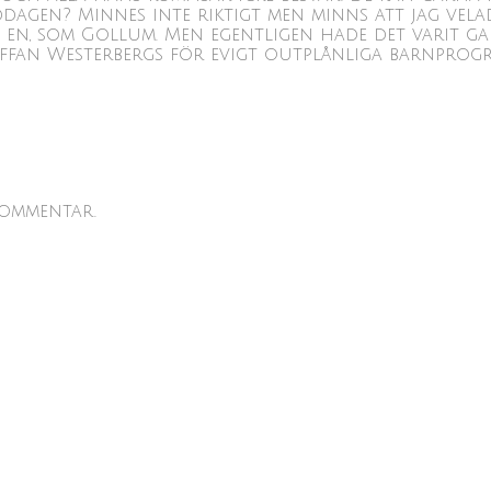
middagen? Minnes inte riktigt men minns att jag ve
en, som Gollum. Men egentligen hade det varit gans
taffan Westerbergs för evigt outplånliga barnprog
kommentar.