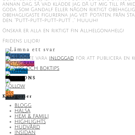
annan dag. Så, vad klädde jag då ut mig till på 
goda. Som Gandalf. Eller någon riktigt obehaglig 
obehagligaste figurerna jag vet: Potäten, från S
den. ”Putt-putt-putt-putt …” Huuuh!
Önskar er alla en riktigt fin Allhelgonahelg!
Fridens liljor!
Lämna ett svar
Du måste vara
inloggad
för att publicera en 
ANNONS
Kategorier
BLOGG
HÄLSA
HEM & FAMILJ
HIGHLIGHTS
HUDVÅRD
INSIDAN