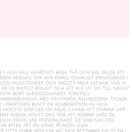
 i alla fall hjärtligt båda två och jag valde att
ween-middag var min familj ovanligt engagerade i
blod, huggtänder och skelett hela veckan. Vad vi
 är ju riktigt roligt och att klä ut sig till något
tta bort vardagssminket, förstås.)
 sammanblandas med finstämda Allhelgona. Tycker
i praktiken blivit en kombination av alla
ens högtid som ger en ärlig chans att stanna upp
ndern redan avsatt dag för att komma ihåg de
 och delvis vår personlighet. De som gav oss
r efter, att en gång få möta igen …
å titta förbi men, om jag fick bestämma, helst en