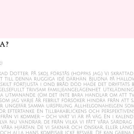
A?
k!
Dotter. På skoj, förstås (hoppas jag.) Vi skrattade
t till denna ruggiga idé därhän. Bjudna på Hallo
skilt förtjusta i ond, bråd död hade det dryftats 
ägelsefullt trivsam familjeangelägenhet. Utklädning
ra utmanande. (Om det inte bara handlar om att tvä
som jag varje år febrilt försöker hindra från att
har ungefär samma ursprung. Allhelgonahelgen som 
för eftertanke. En tillbakablickens och perspektiv
ifrån vi kommer – och vart vi är på väg. En i kale
lva nu vandrar; de från vilka vi fått våra särdrag
åra hjärtan. De vi saknar och önskar, eller längta
a och alla hans kompisar icke besvär. De kan gärna f