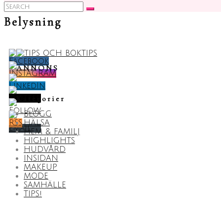
Search
for:
Belysning
ANNONS
Kategorier
BLOGG
HÄLSA
HEM & FAMILJ
HIGHLIGHTS
HUDVÅRD
INSIDAN
MAKEUP
MODE
SAMHÄLLE
TIPS!